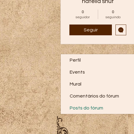
natella shuf
0
0
seguidor
seguindo
Seguir
Perfil
Events
Mural
Comentários do fórum
Posts do fórum