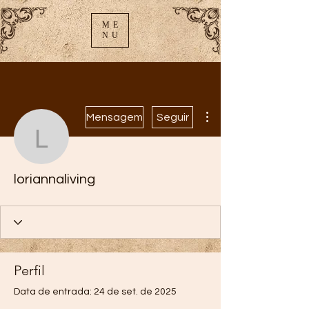
ME
NU
Mais ações
Mensagem
Seguir
loriannaliving
loriannaliving
Perfil
Data de entrada: 24 de set. de 2025