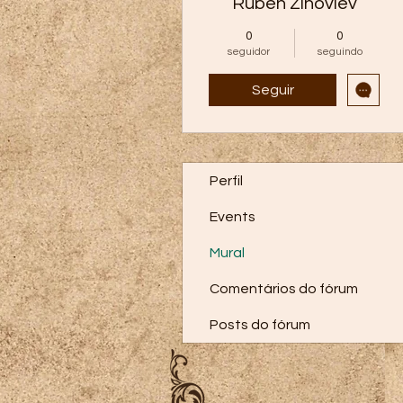
Ruben Zinoviev
0
0
seguidor
seguindo
Seguir
Perfil
Events
Mural
Comentários do fórum
Posts do fórum