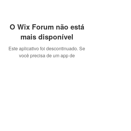
O Wix Forum não está
mais disponível
Este aplicativo foi descontinuado. Se
você precisa de um app de
comunidade, use o Wix Groups.
Local:
Vila Histórica de Paranapiacaba,
Santo André | São Paulo | Brasil