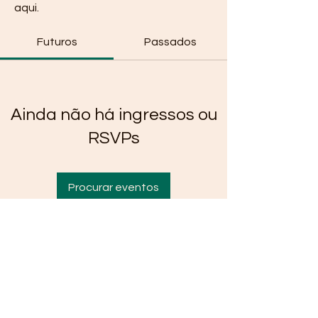
aqui.
Futuros
Passados
Ainda não há ingressos ou
RSVPs
Procurar eventos
Local:
Vila Histórica de Paranapiacaba,
Santo André | São Paulo | Brasil