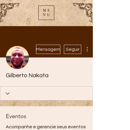
ME
NU
Mais ações
Mensagem
Seguir
Gilberto Nakata
Eventos
Acompanhe e gerencie seus eventos