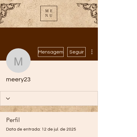
ME
NU
Mais ações
Mensagem
Seguir
meery23
meery23
Perfil
Data de entrada: 12 de jul. de 2025