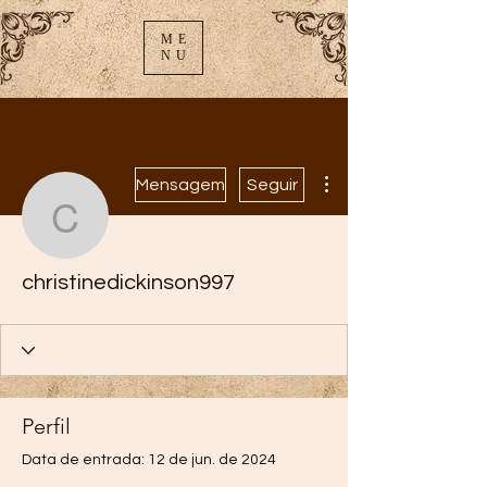
ME
NU
Mais ações
Mensagem
Seguir
christinedickinson997
christinedickinson997
Perfil
Data de entrada: 12 de jun. de 2024